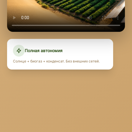
Полная автономия
Солнце + биогаз + конденсат. Без внешних сетей.